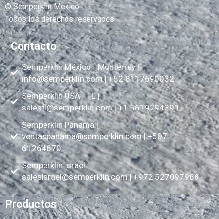
© Semperklin Mexico
Todos los derechos reservados
.
Contacto
Semperklin México - Monterrey |
info@semperklin.com
| +52 8117690032
Semperklin USA - FL |
salesfl@semperklin.com
| +1 5619294390
Semperklin Panama |
ventaspanama@semperklin.com
| +507
61264670
Semperklin Israel |
salesisrael@semperklin.com
| +972 527097968
Productos