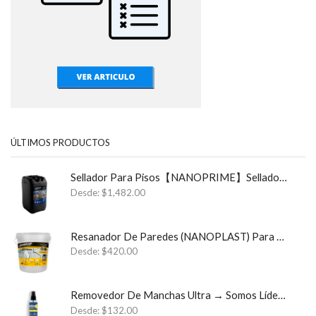
ÚLTIMOS PRODUCTOS
Sellador Para Pisos【NANOPRIME】Sellador Para Estructuras y Cimientos ✓
Desde:
$
1,482.00
Resanador De Paredes (NANOPLAST) Para Sistemas Impermeables
Desde:
$
420.00
Removedor De Manchas Ultra → Somos Líder Monterrey Semperklin
Desde:
$
132.00