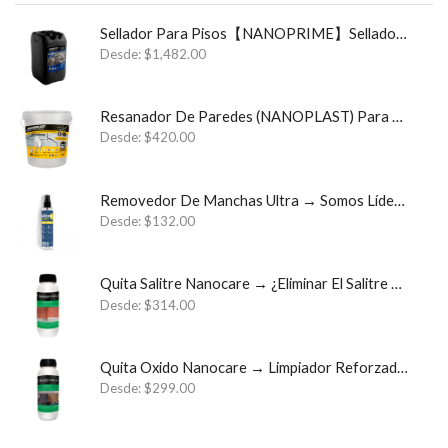
Sellador Para Pisos【NANOPRIME】Sellador Para Estructuras y Cimientos ✓
Desde:
$
1,482.00
Resanador De Paredes (NANOPLAST) Para Sistemas Impermeables
Desde:
$
420.00
Removedor De Manchas Ultra → Somos Líder Monterrey Semperklin
Desde:
$
132.00
Quita Salitre Nanocare → ¿Eliminar El Salitre Para Siempre? ✓
Desde:
$
314.00
Quita Oxido Nanocare → Limpiador Reforzado Quita Óxido ✓
Desde:
$
299.00