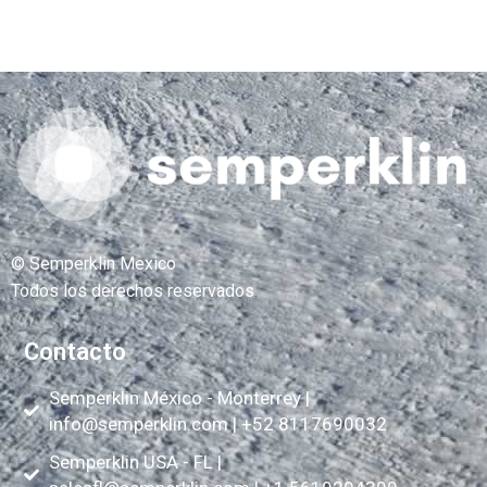
© Semperklin Mexico
Todos los derechos reservados
.
Contacto
Semperklin México - Monterrey |
info@semperklin.com
| +52 8117690032
Semperklin USA - FL |