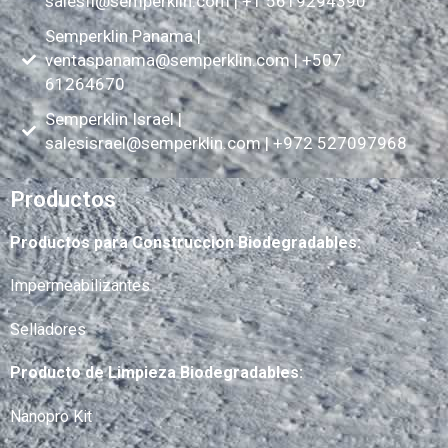
salesfl@semperklin.com
| +1 5619294390
Semperklin Panama |
ventaspanama@semperklin.com
| +507
61264670
Semperklin Israel |
salesisrael@semperklin.com
| +972 527097968
Productos
Productos para Construccion Biodegradables:
Impermeabilizantes
Selladores
Producto de Limpieza Biodegradables:
Nanopro Kit