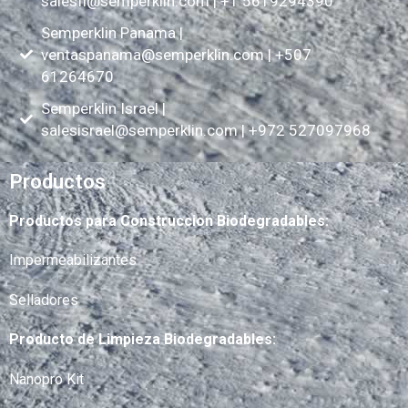
salesfl@semperklin.com
| +1 5619294390
Semperklin Panama |
ventaspanama@semperklin.com
| +507
61264670
Semperklin Israel |
salesisrael@semperklin.com
| +972 527097968
Productos
Productos para Construccion Biodegradables:
Impermeabilizantes
Selladores
Producto de Limpieza Biodegradables:
Nanopro Kit