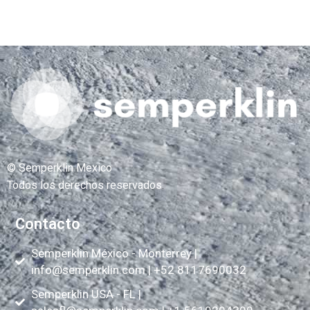
© Semperklin Mexico
Todos los derechos reservados
.
Contacto
Semperklin México - Monterrey |
info@semperklin.com
| +52 8117690032
Semperklin USA - FL |