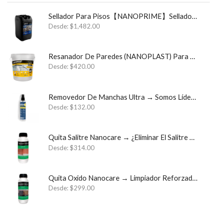
Sellador Para Pisos【NANOPRIME】Sellador Para Estructuras y Cimientos ✓
Desde:
$
1,482.00
Resanador De Paredes (NANOPLAST) Para Sistemas Impermeables
Desde:
$
420.00
Removedor De Manchas Ultra → Somos Líder Monterrey Semperklin
Desde:
$
132.00
Quita Salitre Nanocare → ¿Eliminar El Salitre Para Siempre? ✓
Desde:
$
314.00
Quita Oxido Nanocare → Limpiador Reforzado Quita Óxido ✓
Desde:
$
299.00