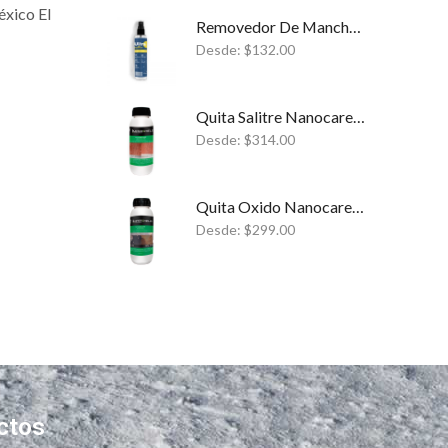
xico El
Removedor De Manchas Ultra → Somos Líder Monterrey Semperklin
Desde:
$
132.00
Quita Salitre Nanocare → ¿Eliminar El Salitre Para Siempre? ✓
Desde:
$
314.00
Quita Oxido Nanocare → Limpiador Reforzado Quita Óxido ✓
Desde:
$
299.00
ctos