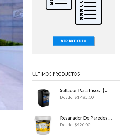
ÚLTIMOS PRODUCTOS
Sellador Para Pisos【NANOPRIME】Sellador Para Estructuras y Cimientos ✓
Desde:
$
1,482.00
Resanador De Paredes (NANOPLAST) Para Sistemas Impermeables
Desde:
$
420.00