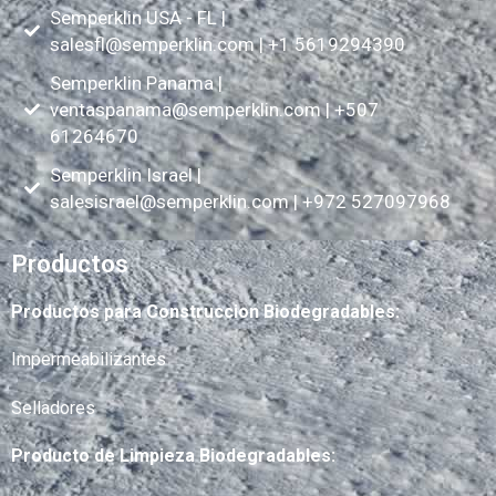
Semperklin USA - FL |
salesfl@semperklin.com
| +1 5619294390
Semperklin Panama |
ventaspanama@semperklin.com
| +507
61264670
Semperklin Israel |
salesisrael@semperklin.com
| +972 527097968
Productos
Productos para Construccion Biodegradables:
Impermeabilizantes
Selladores
Producto de Limpieza Biodegradables: