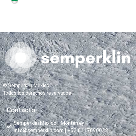
© Semperklin Mexico
Todos los derechos reservados
.
Contacto
Semperklin México - Monterrey |
info@semperklin.com
| +52 8117690032