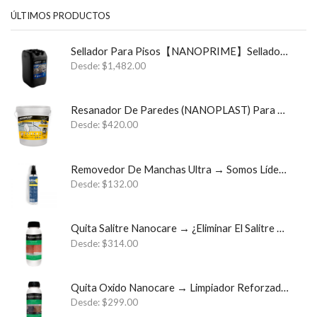
ÚLTIMOS PRODUCTOS
Sellador Para Pisos【NANOPRIME】Sellador Para Estructuras y Cimientos ✓
Desde:
$
1,482.00
Resanador De Paredes (NANOPLAST) Para Sistemas Impermeables
Desde:
$
420.00
Removedor De Manchas Ultra → Somos Líder Monterrey Semperklin
Desde:
$
132.00
Quita Salitre Nanocare → ¿Eliminar El Salitre Para Siempre? ✓
Desde:
$
314.00
Quita Oxido Nanocare → Limpiador Reforzado Quita Óxido ✓
Desde:
$
299.00