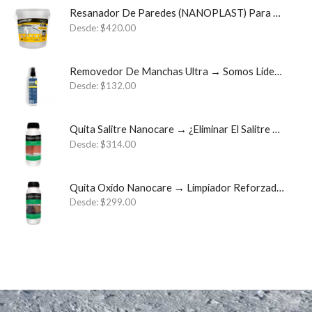
Resanador De Paredes (NANOPLAST) Para Sistemas Impermeables
Desde:
$
420.00
Removedor De Manchas Ultra → Somos Líder Monterrey Semperklin
Desde:
$
132.00
Quita Salitre Nanocare → ¿Eliminar El Salitre Para Siempre? ✓
Desde:
$
314.00
Quita Oxido Nanocare → Limpiador Reforzado Quita Óxido ✓
Desde:
$
299.00