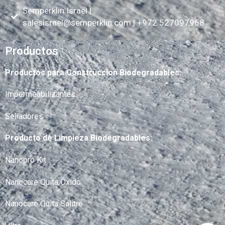
Semperklin Israel |
salesisrael@semperklin.com
| +972 527097968
Productos
Productos para Construccion Biodegradables:
Impermeabilizantes
Selladores
Producto de Limpieza Biodegradables:
Nanopro Kit
Nanocare Quita Óxido
Nanocare Quita Salitre