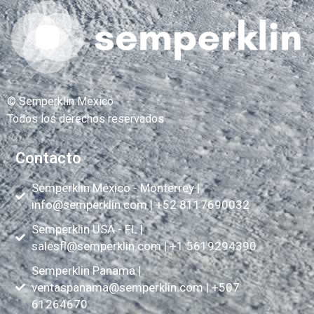
© Semperklin Mexico
Todos los derechos reservados
.
Contacto
Semperklin México - Monterrey |
info@semperklin.com
| +52 8117690032
Semperklin USA - FL |
salesfl@semperklin.com
| +1 5619294390
Semperklin Panama |
ventaspanama@semperklin.com
| +507
61264670