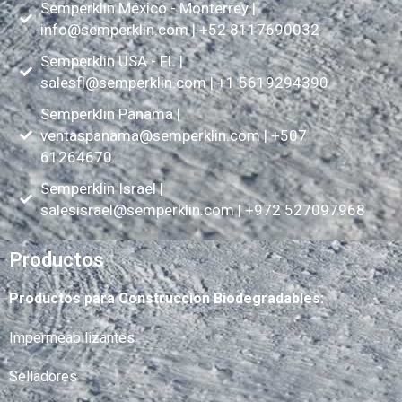
Semperklin México - Monterrey |
info@semperklin.com
| +52 8117690032
Semperklin USA - FL |
salesfl@semperklin.com
| +1 5619294390
Semperklin Panama |
ventaspanama@semperklin.com
| +507
61264670
Semperklin Israel |
salesisrael@semperklin.com
| +972 527097968
Productos
Productos para Construccion Biodegradables:
Impermeabilizantes
Selladores